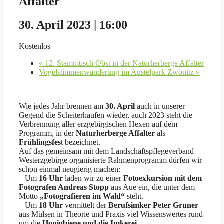
Affalter
30. April 2023 | 16:00
Kostenlos
«
12. Stammtisch Obst in der Naturherberge Affalter
Vogelstimmenwanderung im Austelpark Zwönitz
»
Wie jedes Jahr brennen am
30. April
auch in unserer
Gegend die Scheiterhaufen wieder, auch 2023 steht die
Verbrennung aller erzgebirgischen Hexen auf dem
Programm, in der
Naturherberge Affalter
als
Frühlingsfes
t bezeichnet.
Auf das gemeinsam mit dem Landschaftspflegeverband
Westerzgebirge organisierte Rahmenprogramm dürfen wir
schon einmal neugierig machen:
– Um
16 Uhr
laden wir zu einer
Fotoexkursion mit dem
Fotografen Andreas Stopp
aus Aue ein, die unter dem
Motto
„Fotografieren im Wald“
steht.
– Um
18 Uhr
vermittelt der
Berufsimker Peter Gruner
aus Mülsen in Theorie und Praxis viel Wissenswertes rund
um die
Honigbiene und die Imkerei
.