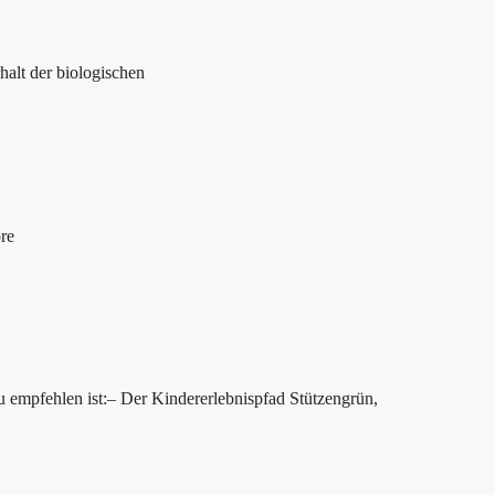
alt der biologischen
re
u empfehlen ist:– Der Kindererlebnispfad Stützengrün,